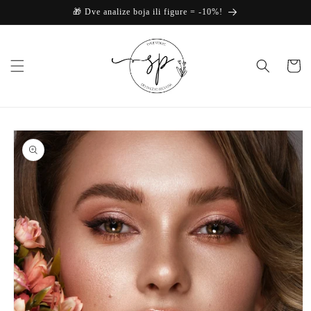
Skip to
🎁 Dve analize boja ili figure = -10%!
content
Korpa
Skip to
product
information