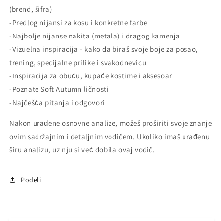
(brend, šifra)
-Predlog nijansi za kosu i konkretne farbe
-Najbolje nijanse nakita (metala) i dragog kamenja
-Vizuelna inspiracija - kako da biraš svoje boje za posao,
trening, specijalne prilike i svakodnevicu
-Inspiracija za obuću, kupaće kostime i aksesoar
-Poznate Soft Autumn ličnosti
-Najčešća pitanja i odgovori
Nakon urađene osnovne analize, možeš proširiti svoje znanje
ovim sadržajnim i detaljnim vodičem. Ukoliko imaš urađenu
širu analizu, uz nju si već dobila ovaj vodič.
Podeli