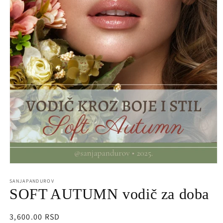
Open
media
1
SANJAPANDUROV
in
SOFT AUTUMN vodič za doba
modal
Regularna
3,600.00 RSD