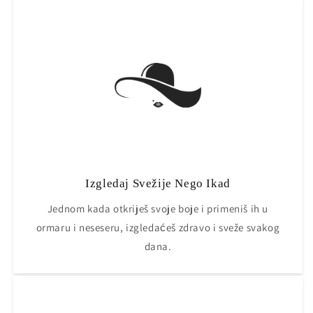
Izgledaj Svežije Nego Ikad
Jednom kada otkriješ svoje boje i primeniš ih u
ormaru i neseseru, izgledaćeš zdravo i sveže svakog
dana.