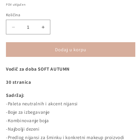
cena
PDV uključen
Količina
Decrease
Increase
quantity
quantity
for
for
SOFT
SOFT
Dodaj u korpu
AUTUMN
AUTUMN
vodič
vodič
Vodič za doba SOFT AUTUMN
za
za
doba
doba
30 stranica
Sadržaj:
-Paleta neutralnih i akcent nijansi
-Boje za izbegavanje
-Kombinovanje boja
-Najbolji dezeni
-Predlog nijansi za šminku i konkretni makeup proizvodi