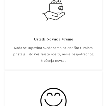
Uštedi Novac i Vreme
Kada se kupovina svede samo na ono što ti zaista
pristaje i što ćeš zaista nositi, nema bespotrebnog
trošenja novca.