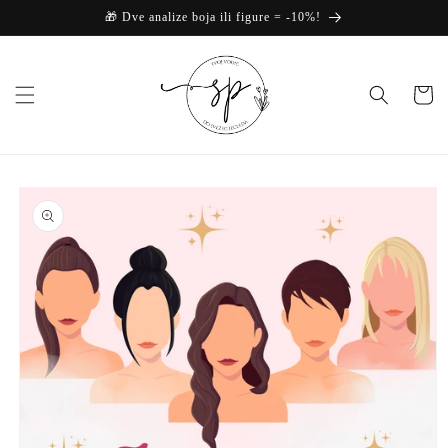
Skip to
🎁 Dve analize boja ili figure = -10%!
content
Korpa
Skip to
product
information