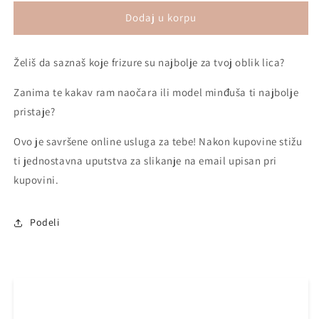
for
for
ANALIZA
ANALIZA
Dodaj u korpu
OBLIKA
OBLIKA
LICA
LICA
Želiš da saznaš koje frizure su najbolje za tvoj oblik lica?
online
online
Zanima te kakav ram naočara ili model minđuša ti najbolje
pristaje?
Ovo je savršene online usluga za tebe! Nakon kupovine stižu
ti jednostavna uputstva za slikanje na email upisan pri
kupovini.
Podeli