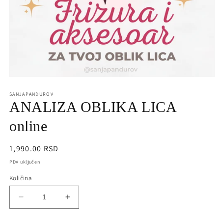
Open
media
1
SANJAPANDUROV
in
ANALIZA OBLIKA LICA
modal
online
Regularna
1,990.00 RSD
cena
PDV uključen
Količina
Decrease
Increase
quantity
quantity