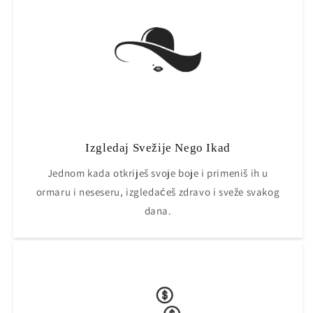
Izgledaj Svežije Nego Ikad
Jednom kada otkriješ svoje boje i primeniš ih u
ormaru i neseseru, izgledaćeš zdravo i sveže svakog
dana.