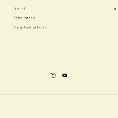
in
O Meni
Česta Pitanja
Šta je Analiza Boja?
Instagram
YouTube