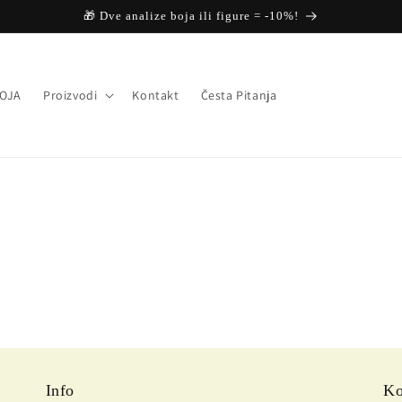
🎁 Dve analize boja ili figure = -10%!
BOJA
Proizvodi
Kontakt
Česta Pitanja
Info
Ko