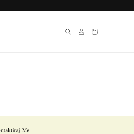
Log
Korpa
in
ntaktiraj Me